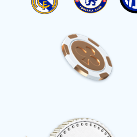
立即下载米兰体育app官网入口APP
米兰体育app官网入口
是一家面向
我们整合
高清赛事直播、数据分析
平台通过多项国际安全认证，系统架
术与客服团队，确保每位用户都能
截至目前，米兰体育app官网入口 