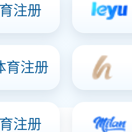
全站部署TLS协议，保
性与保密性。
行为审计机制
记录关键行为轨迹，搭
实时异常拦截
系统对异常请求进行即
扰。
版本更新记录