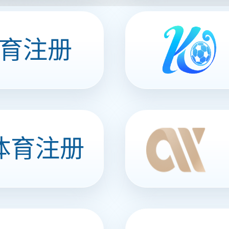
92.6%
98%
赛事个性推荐
用户数据反馈
安全流程层
访问身份控制
采用IP定位、设备识
第一道防线。
通信加密协议