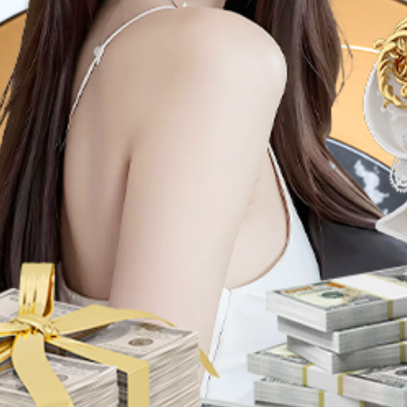
上、安全高效
”的理念，持续优化产品架构与内容体验，致力