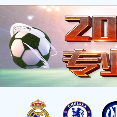
立即注册
米兰体育app官网入
体育数据平台
米兰体育APP官网入口 OFFICIAL WEBSITE
自2022年创立以来，
米兰体育app官网入口
致力
超、欧洲杯、LPL在内的热门赛事直播与数据服