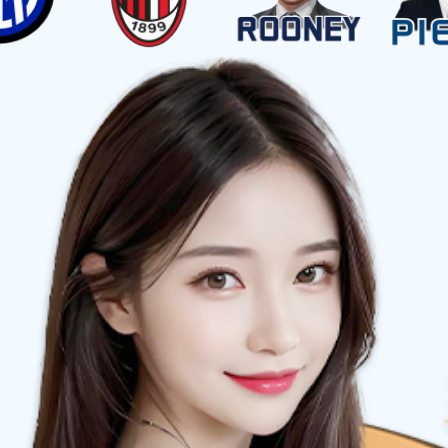
米兰体育app官网入口公司简介
全球市场的综合体育赛事直播与数据服务平台，专注于为体
、多终端同步
等核心功能，为用户提供一站式的米兰体育ap
构稳定高效，全面适配 APP、PC 和移动网页端。在东南
获得便捷、可靠的服务体验。
已拥有超
100 万+
注册用户，服务网络覆盖十余国家与地区，