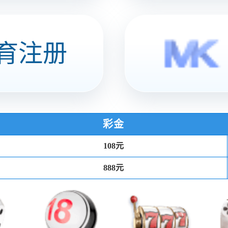
我们的品牌
作为综合性的米兰体育app
心，力求打造一个安全、稳定
在推动行业标准提升的同时，
响应用户需求为目标，逐步形