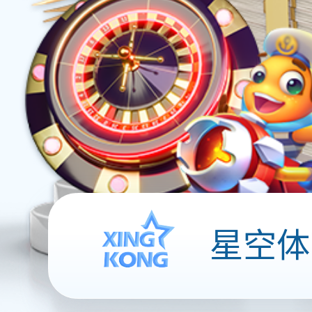
利用米兰体育app官
响应速度