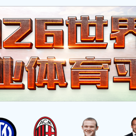
下载App
公司简介
体育
口
官网 · 权威
于为用户提供包括NBA、英
务，广受用户信赖。