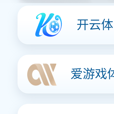
0.18s
平均页面加载