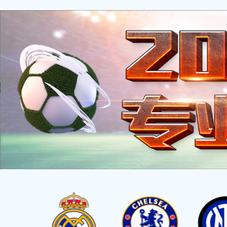
立即注册
1. 本应用是否会收集我
是的，米兰体育app官
等）以提升服务体验。
2. 收集这些信息的目的是
3. 我的信息会被共享或出