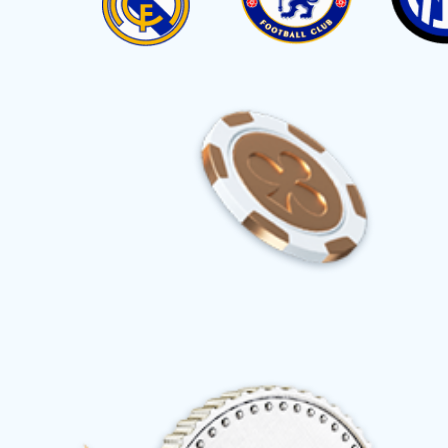
4. 我的信息会保存多久
5. 我能修改或删除我的信
6. 如何联系我们处理隐
米兰体育app
常见风险威胁