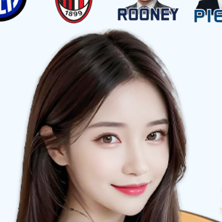
？是否安全？
息吗？
私相关问题？
风险防御图谱
官网入口持续构建动态风险模型，以图谱方式展示平台应对潜在
米兰体育app官