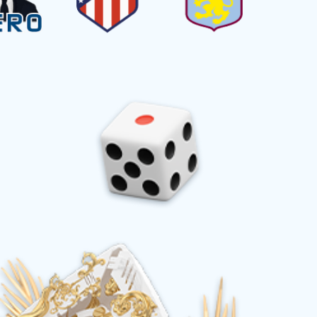
威胁的关键策略。
网入口防护体系